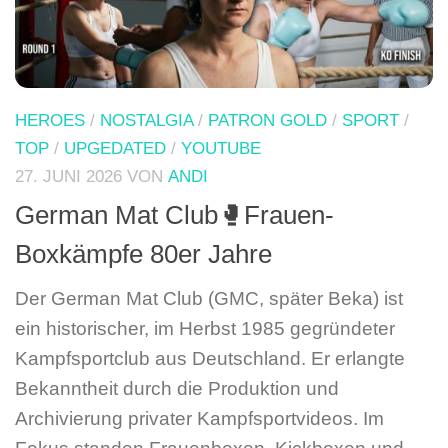
HEROES
/
NOSTALGIA
/
PATRON GOLD
/
SPORT
/
TOP
/
UPGEDATED
/
YOUTUBE
27. JUNI 2026
VON
ANDI
German Mat Club🥊Frauen-
Boxkämpfe 80er Jahre
Der German Mat Club (GMC, später Beka) ist
ein historischer, im Herbst 1985 gegründeter
Kampfsportclub aus Deutschland. Er erlangte
Bekanntheit durch die Produktion und
Archivierung privater Kampfsportvideos. Im