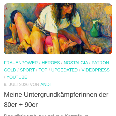
0
FRAUENPOWER
/
HEROES
/
NOSTALGIA
/
PATRON
GOLD
/
SPORT
/
TOP
/
UPGEDATED
/
VIDEOPRESS
/
YOUTUBE
9. JULI 2026
VON
ANDI
Meine Untergrundkämpferinnen der
80er + 90er