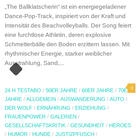
„The Ballklatscherin“ ist ein energiegeladener
Dance-Pop-Track, inspiriert von der Kraft und
Intensität des Beachvolleyballs. Der Song feiert
eine furchtlose Athletin, deren explosive
Schmetterbälle den Boden erzittern lassen. Mit
rhythmischer Energie, starker weiblicher
Ausstrahlung, Sand,...
0
24 H TESTABO
/
50ER JAHRE
/
60ER JAHRE
/
70ER
JAHRE
/
ALLGEMEIN
/
AUSWANDERUNG
/
AUTO
/
DER WOLF
/
ERNÄHRUNG
/
ERZIEHUNG
/
FRAUENPOWER
/
GALERIEN
/
GESELLSCHAFTSKRITIK
/
GESUNDHEIT
/
HEROES
/
HUMOR
/
HUNDE
/
JUSTIZPFUSCH
/