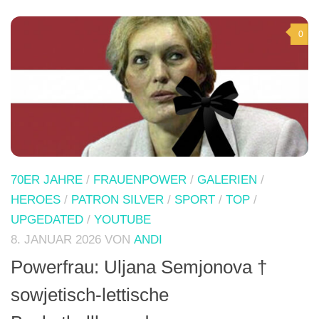
0
70ER JAHRE
/
FRAUENPOWER
/
GALERIEN
/
HEROES
/
PATRON SILVER
/
SPORT
/
TOP
/
UPGEDATED
/
YOUTUBE
8. JANUAR 2026
VON
ANDI
Powerfrau: Uljana Semjonova †
sowjetisch-lettische