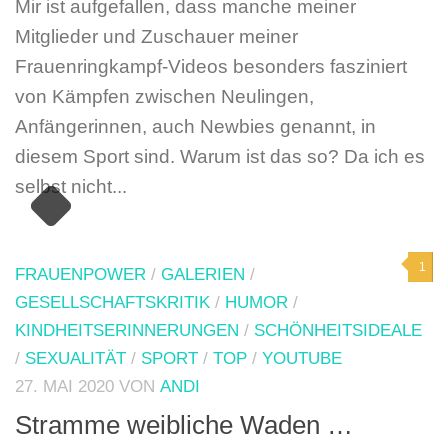
Mir ist aufgefallen, dass manche meiner
Mitglieder und Zuschauer meiner
Frauenringkampf-Videos besonders fasziniert
von Kämpfen zwischen Neulingen,
Anfängerinnen, auch Newbies genannt, in
diesem Sport sind. Warum ist das so? Da ich es
selbst nicht...
1
FRAUENPOWER
/
GALERIEN
/
GESELLSCHAFTSKRITIK
/
HUMOR
/
KINDHEITSERINNERUNGEN
/
SCHÖNHEITSIDEALE
/
SEXUALITÄT
/
SPORT
/
TOP
/
YOUTUBE
27. MAI 2020
VON
ANDI
Stramme weibliche Waden …