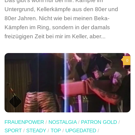
Das gibt’s wohl nur bei mir: Kämpfe im
Untergrund, Kellerkämpfe aus den 80er und
80er Jahren. Nicht wie bei meinen Beka-
Kämpfen im Ring, sondern in der damals
freizügigen Zeit bei mir im Keller, aber...
0
FRAUENPOWER
/
NOSTALGIA
/
PATRON GOLD
/
SPORT
/
STEADY
/
TOP
/
UPGEDATED
/