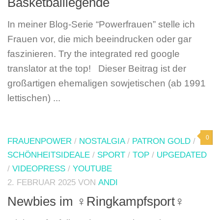
Basketballlegende
In meiner Blog-Serie “Powerfrauen” stelle ich
Frauen vor, die mich beeindrucken oder gar
faszinieren. Try the integrated red google
translator at the top! Dieser Beitrag ist der
großartigen ehemaligen sowjetischen (ab 1991
lettischen) ...
0
FRAUENPOWER
/
NOSTALGIA
/
PATRON GOLD
/
SCHÖNHEITSIDEALE
/
SPORT
/
TOP
/
UPGEDATED
/
VIDEOPRESS
/
YOUTUBE
2. FEBRUAR 2025
VON
ANDI
Newbies im ♀️Ringkampfsport♀️