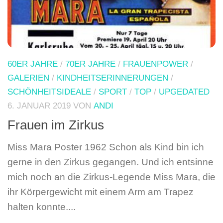
60ER JAHRE
/
70ER JAHRE
/
FRAUENPOWER
/
GALERIEN
/
KINDHEITSERINNERUNGEN
/
SCHÖNHEITSIDEALE
/
SPORT
/
TOP
/
UPGEDATED
6. JANUAR 2019
VON
ANDI
Frauen im Zirkus
Miss Mara Poster 1962 Schon als Kind bin ich
gerne in den Zirkus gegangen. Und ich entsinne
mich noch an die Zirkus-Legende Miss Mara, die
ihr Körpergewicht mit einem Arm am Trapez
halten konnte....