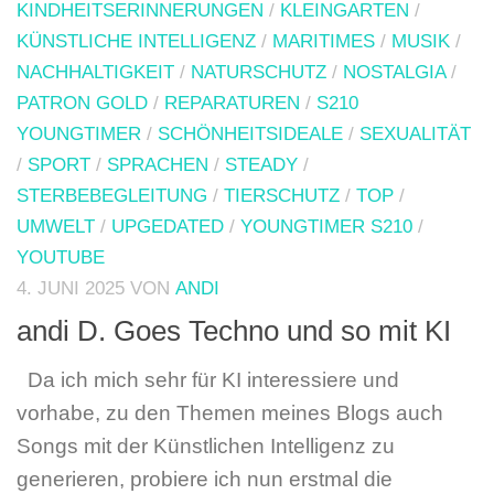
KINDHEITSERINNERUNGEN
/
KLEINGARTEN
/
KÜNSTLICHE INTELLIGENZ
/
MARITIMES
/
MUSIK
/
NACHHALTIGKEIT
/
NATURSCHUTZ
/
NOSTALGIA
/
PATRON GOLD
/
REPARATUREN
/
S210
YOUNGTIMER
/
SCHÖNHEITSIDEALE
/
SEXUALITÄT
/
SPORT
/
SPRACHEN
/
STEADY
/
STERBEBEGLEITUNG
/
TIERSCHUTZ
/
TOP
/
UMWELT
/
UPGEDATED
/
YOUNGTIMER S210
/
YOUTUBE
4. JUNI 2025
VON
ANDI
andi D. Goes Techno und so mit KI
Da ich mich sehr für KI interessiere und
vorhabe, zu den Themen meines Blogs auch
Songs mit der Künstlichen Intelligenz zu
generieren, probiere ich nun erstmal die