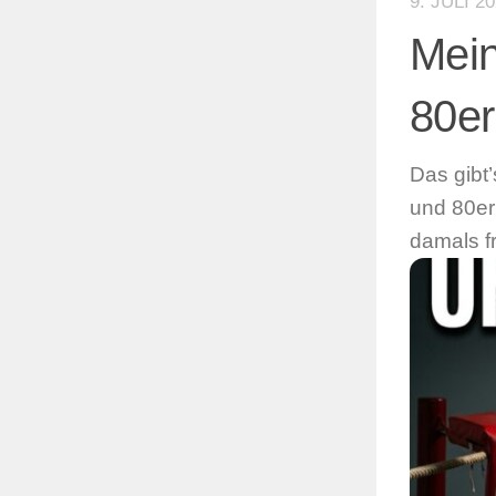
9. JULI 2
Mein
80er
Das gibt
und 80er
damals fr