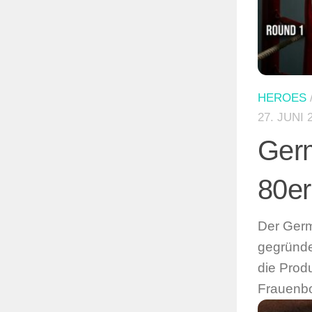
HEROES
27. JUNI 
Ger
80er
Der Germ
gegründe
die Prod
Frauenbo