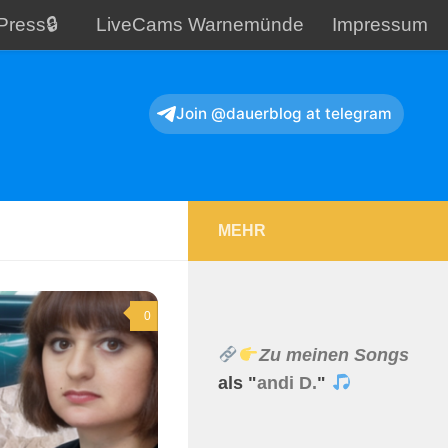
Press🔒
LiveCams Warnemünde
Impressum
Join @dauerblog at telegram
MEHR
0
Zu meinen Songs
als "
andi D.
"