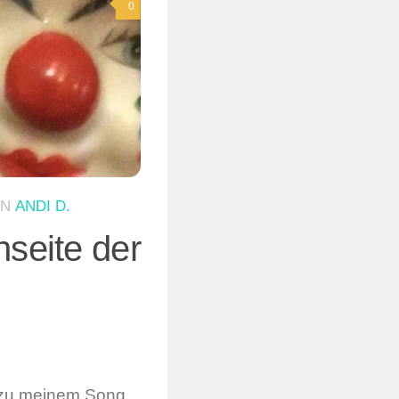
0
ON
ANDI D.
nseite der
 zu meinem Song