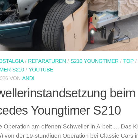
OSTALGIA
/
REPARATUREN
/
S210 YOUNGTIMER
/
TOP
MER S210
/
YOUTUBE
2026
VON
ANDI
ellerinstandsetzung beim
cedes Youngtimer S210
e Operation am offenen Schweller In Arbeit … Das K
s) von der 19-stündigen Operation bei Classic Cars 