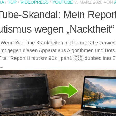
IA
/
TOP
/
VIDEOPRESS
/
YOUTUBE
7. MÄRZ 2026
VON
ube-Skandal: Mein Report
utismus wegen „Nacktheit“ 
: Wenn YouTube Krankheiten mit Pornografie verwe
t gegen diesen Apparat aus Algorithmen und Bots e
Titel “Report Hirsutism 90s | part1 🇬🇧 dubbed into 
..