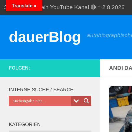
Translate »
Startseite
Mein YouTube Kanal 🔴 † 2.8.2026
Zum Inhalt springen
Meine Galerien
Spende
dauerBlog
autobiographische
ANDI D
FOLGEN:
INTERNE SUCHE / SEARCH
KATEGORIEN