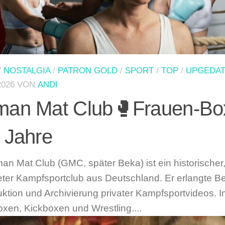
/
NOSTALGIA
/
PATRON GOLD
/
SPORT
/
TOP
/
UPGEDA
2026
VON
ANDI
man Mat Club🥊Frauen-Bo
 Jahre
an Mat Club (GMC, später Beka) ist ein historischer
ter Kampfsportclub aus Deutschland. Er erlangte Be
uktion und Archivierung privater Kampfsportvideos.
xen, Kickboxen und Wrestling....