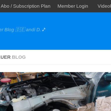
Abo / Subscription Plan
Member Login
Video
r Blog 🇩🇪 andi D.🎵
AUER
BLOG