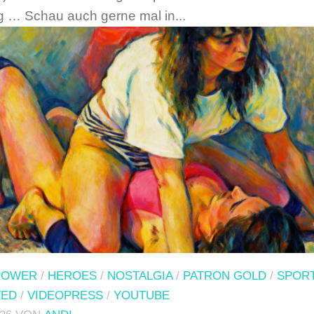
ig … Schau auch gerne mal in...
POWER
/
HEROES
/
NOSTALGIA
/
PATRON GOLD
/
SPOR
TED
/
VIDEOPRESS
/
YOUTUBE