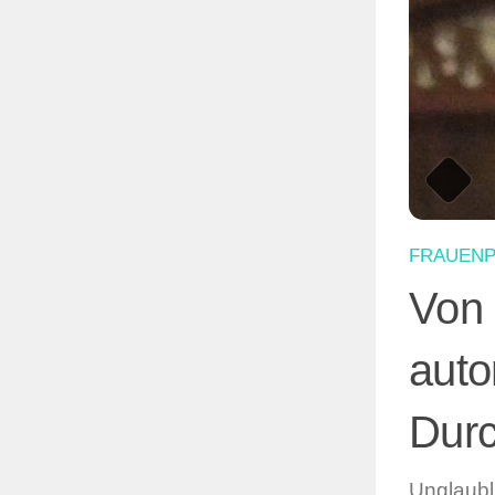
FRAUEN
Von 
auto
Durc
Unglaubl