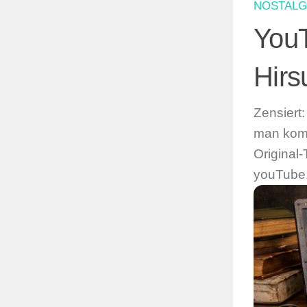
NOSTALG
YouT
Hirs
Zensiert
man komm
Original-
youTube.