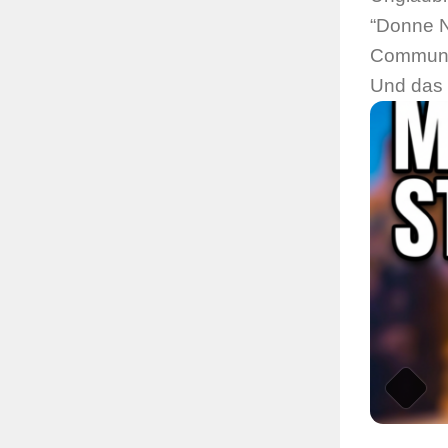
“Donne N
Communit
Und das t