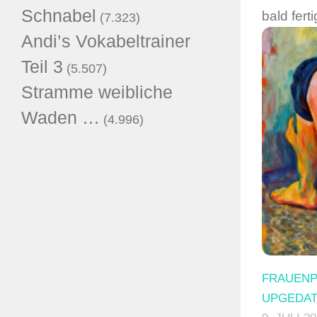
Schnabel
bald fert
(7.323)
Andi’s Vokabeltrainer
Teil 3
(5.507)
Stramme weibliche
Waden …
(4.996)
FRAUEN
UPGEDA