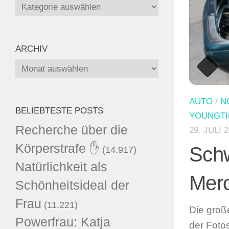
Kategorien
ARCHIV
Archiv
AUTO
/
N
BELIEBTESTE POSTS
YOUNGTI
Recherche über die
29. JULI 
Körperstrafe ✋
Schw
(14.917)
Natürlichkeit als
Mer
Schönheitsideal der
Frau
(11.221)
Die groß
Powerfrau: Katja
der Foto