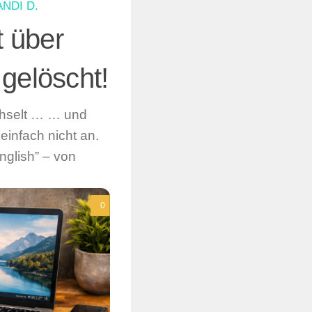
ANDI D.
 über
gelöscht!
chselt … … und
infach nicht an.
English” – von
0