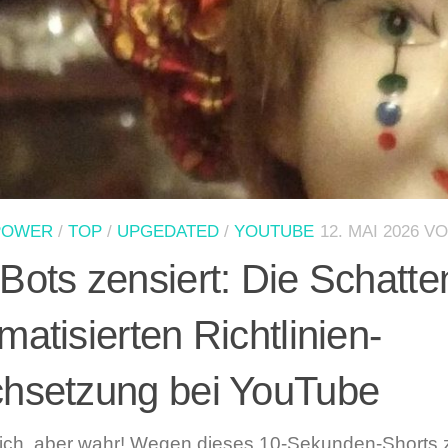
POWER
/
TOP
/
UPGEDATED
/
YOUTUBE
12. MAI 2026
V
Bots zensiert: Die Schatte
matisierten Richtlinien-
hsetzung bei YouTube
ich, aber wahr! Wegen dieses 10-Sekunden-Shorts