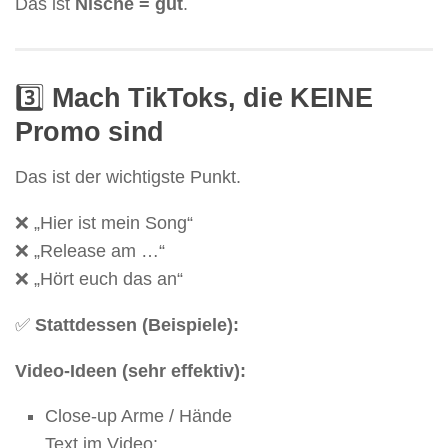
Das ist
Nische = gut
.
3️⃣
Mach TikToks, die KEINE
Promo sind
Das ist der wichtigste Punkt.
❌ „Hier ist mein Song“
❌ „Release am …“
❌ „Hört euch das an“
✅
Stattdessen (Beispiele):
Video-Ideen (sehr effektiv):
Close-up Arme / Hände
Text im Video: