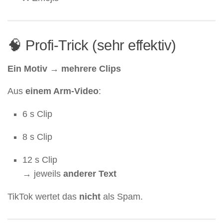
🧠 Profi-Trick (sehr effektiv)
Ein Motiv → mehrere Clips
Aus
einem Arm-Video
:
6 s Clip
8 s Clip
12 s Clip
→ jeweils
anderer Text
TikTok wertet das
nicht
als Spam.