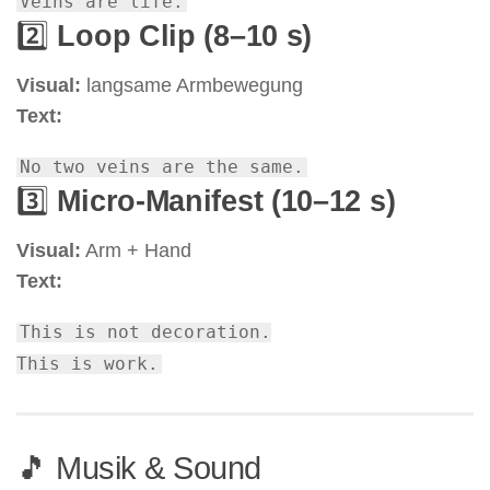
Veins
are
life.
2️⃣
Loop Clip (8–10 s)
Visual:
langsame Armbewegung
Text:
No
two veins
are
the same.
3️⃣
Micro-Manifest (10–12 s)
Visual:
Arm + Hand
Text:
This
is
not
decoration.
This
is
work
.
🎵 Musik & Sound