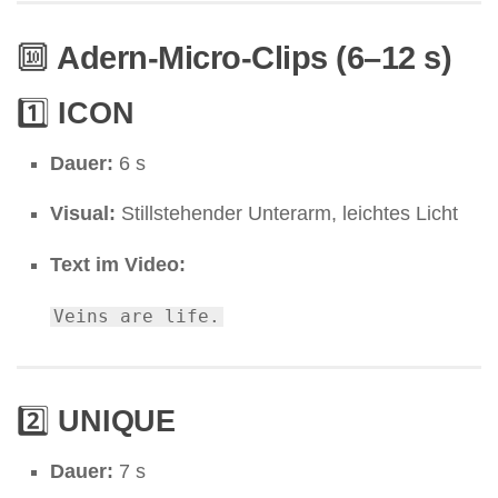
🔟
Adern-Micro-Clips (6–12 s)
1️⃣
ICON
Dauer:
6 s
Visual:
Stillstehender Unterarm, leichtes Licht
Text im Video:
Veins
are
life.
2️⃣
UNIQUE
Dauer:
7 s