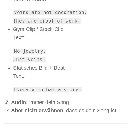
Veins
are
not
decoration.
They
are
proof
of
work.
Gym-Clip / Stock-Clip
Text:
No
jewelry.
Just
veins.
Statisches Bild + Beat
Text:
Every vein has
a
story.
🎵
Audio:
immer dein Song
📌
Aber nicht erwähnen
, dass es dein Song ist.