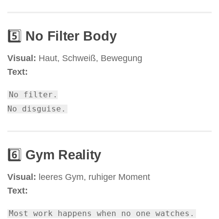
5️⃣
No Filter Body
Visual:
Haut, Schweiß, Bewegung
Text:
No
filter
.
No
disguise.
6️⃣
Gym Reality
Visual:
leeres Gym, ruhiger Moment
Text:
Most
work
happens
when
no
one watches.