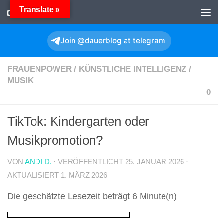
Translate »
dauerBlog
Zum Inhalt springen
Join @dauerblog at telegram
FRAUENPOWER
/
KÜNSTLICHE INTELLIGENZ
/
MUSIK
0
TikTok: Kindergarten oder
Musikpromotion?
VON
ANDI D.
· VERÖFFENTLICHT
25. JANUAR 2026
·
AKTUALISIERT
1. MÄRZ 2026
Die geschätzte Lesezeit beträgt 6 Minute(n)