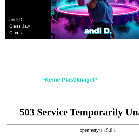
“Keine Plastiknägel”