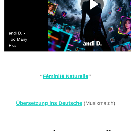
“
Féminité Naturelle
“
Übersetzung ins Deutsche
(Musixmatch)