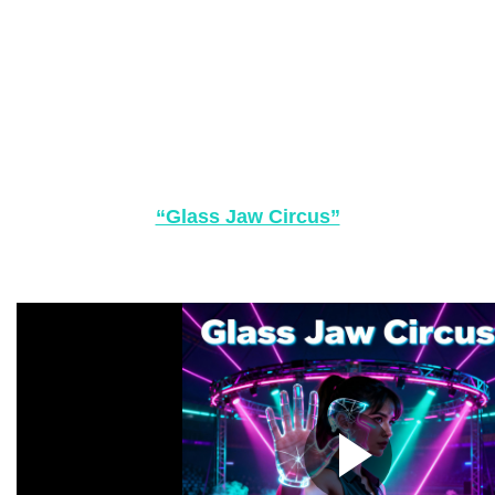
“Glass Jaw Circus”