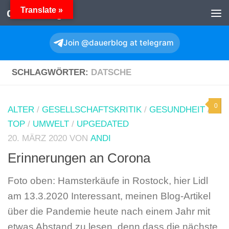
Translate »
dauerBlog
Zum Inhalt springen
Join @dauerblog at telegram
SCHLAGWÖRTER:
DATSCHE
0
ALTER
/
GESELLSCHAFTSKRITIK
/
GESUNDHEIT
/
TOP
/
UMWELT
/
UPGEDATED
20. MÄRZ 2020
VON
ANDI
Erinnerungen an Corona
Foto oben: Hamsterkäufe in Rostock, hier Lidl
am 13.3.2020 Interessant, meinen Blog-Artikel
über die Pandemie heute nach einem Jahr mit
etwas Abstand zu lesen, denn dass die nächste