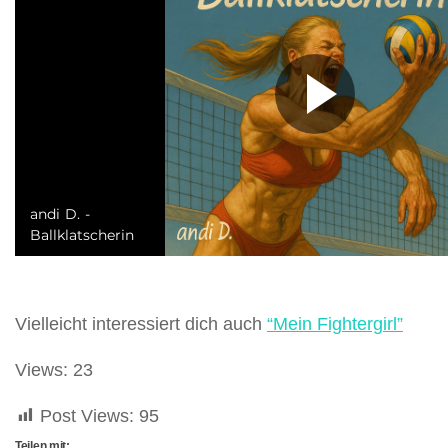
Vielleicht interessiert dich auch
“Mein Fightergirl”
Views: 23
Post Views:
95
Teilen mit: