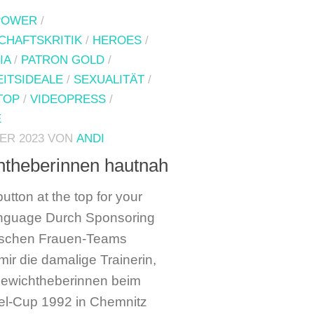
POWER
/
CHAFTSKRITIK
/
HEROES
/
IA
/
PATRON GOLD
/
ITSIDEALE
/
SEXUALITÄT
/
TOP
/
VIDEOPRESS
/
E
ER 2023
VON
ANDI
theberinnen hautnah
utton at the top for your
anguage Durch Sponsoring
tschen Frauen-Teams
mir die damalige Trainerin,
Gewichtheberinnen beim
l-Cup 1992 in Chemnitz