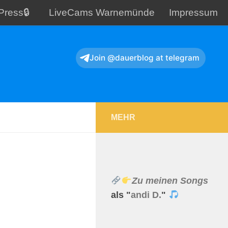
Press🔒
LiveCams Warnemünde
Impressum
Join @dauerblog at telegram
MEHR
Zu meinen Songs
als "
andi D.
"