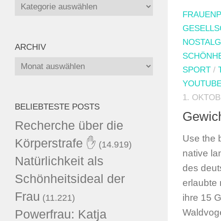
Kategorien
FRAUEN
GESELLS
NOSTALG
ARCHIV
SCHÖNHE
Archiv
SPORT
/
YOUTUB
1. OKTOB
BELIEBTESTE POSTS
Gewich
Recherche über die
Use the b
Körperstrafe ✋
(14.919)
native l
Natürlichkeit als
des deu
Schönheitsideal der
erlaubte 
Frau
ihre 15 
(11.221)
Waldvoge
Powerfrau: Katja