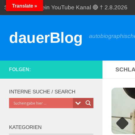
Translate »
Startseite
Mein YouTube Kanal 🔴 † 2.8.2026
Zum Inhalt springen
Meine Galerien
Spende
dauerBlog
autobiographische
SCHL
FOLGEN:
INTERNE SUCHE / SEARCH
KATEGORIEN