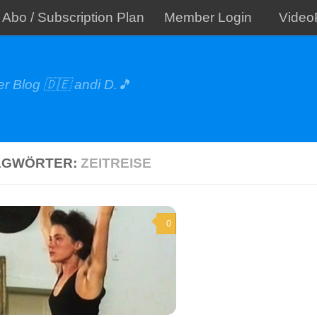
Abo / Subscription Plan
Member Login
Video
r Blog 🇩🇪 andi D.🎵
AGWÖRTER:
ZEITREISE
0