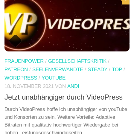
FRAUENPOWER
/
GESELLSCHAFTSKRITIK
/
PATREON
/
SEELENVERWANDTE
/
STEADY
/
TOP
/
WORDPRESS
/
YOUTUBE
18. NOVEMBER 2021
VON
ANDI
Jetzt unabhängiger durch VideoPress
Durch VideoPress hoffe ich unabhängiger von youTube
und Konsorten zu sein. Weitere Vorteile: Adaptive
Bitraten mit qualitativ hochwertiger Wiedergabe bei
hohen Leistungsgeschwindigkeiten.