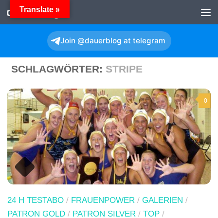
Translate »
dauerBlog
Zum Inhalt springen
Join @dauerblog at telegram
SCHLAGWÖRTER:
STRIPE
0
24 H TESTABO
/
FRAUENPOWER
/
GALERIEN
/
PATRON GOLD
/
PATRON SILVER
/
TOP
/