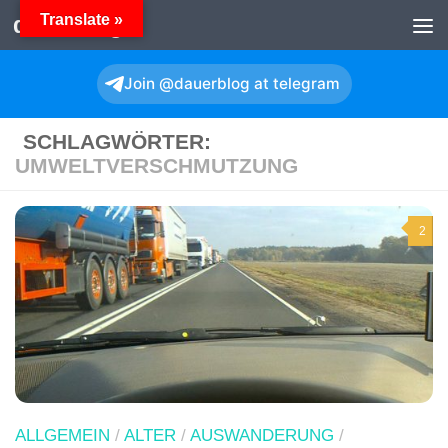
Translate »
dauerBlog
Zum Inhalt springen
Join @dauerblog at telegram
SCHLAGWÖRTER:
UMWELTVERSCHMUTZUNG
2
ALLGEMEIN
/
ALTER
/
AUSWANDERUNG
/