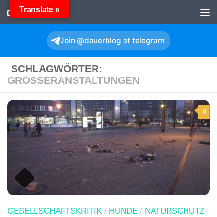
Translate »
dauerBlog
Zum Inhalt springen
Join @dauerblog at telegram
SCHLAGWÖRTER:
GROSSERANSTALTUNGEN
0
GESELLSCHAFTSKRITIK
/
HUNDE
/
NATURSCHUTZ