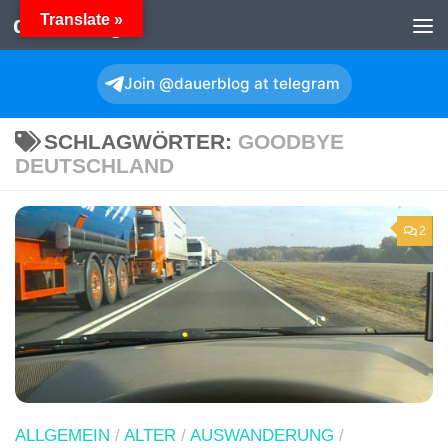
Translate »
dauerBlog
Zum Inhalt springen
Join @dauerblog at telegram
SCHLAGWÖRTER:
GOODBYE
DEUTSCHLAND
2
ALLGEMEIN
/
ALTER
/
AUSWANDERUNG
/