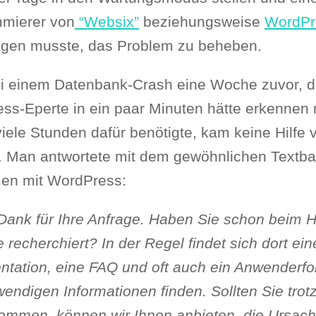
mierer von
“Websix”
beziehungsweise
WordPr
agen musste, das Problem zu beheben.
i einem Datenbank-Crash eine Woche zuvor, d
ss-Eperte in ein paar Minuten hätte erkennen
iele Stunden dafür benötigte, kam keine Hilfe 
. Man antwortete mit dem gewöhnlichen Textba
en mit WordPress:
Dank für Ihre Anfrage. Haben Sie schon beim He
 recherchiert? In der Regel findet sich dort ein
tation, eine FAQ und oft auch ein Anwenderfor
wendigen Informationen finden. Sollten Sie tro
kommen, können wir Ihnen anbieten, die Ursach