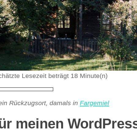
chätzte Lesezeit beträgt 18 Minute(n)
ein Rückzugsort, damals in
Fargemiel
ür meinen WordPres