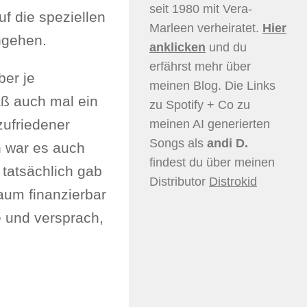
seit 1980 mit Vera-
uf die speziellen
Marleen verheiratet.
Hier
ngehen.
anklicken
und du
erfährst mehr über
ber je
meinen Blog. Die Links
äß auch mal ein
zu Spotify + Co zu
zufriedener
meinen AI generierten
Songs als
andi D.
h war es auch
findest du über meinen
 tatsächlich gab
Distributor
Distrokid
kaum finanzierbar
e und versprach,