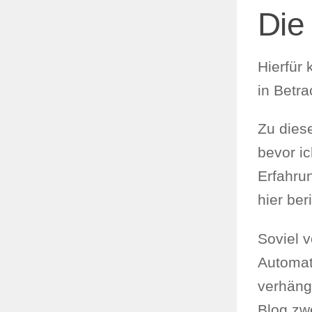
Die
Hierfür
in Betra
Zu dies
bevor i
Erfahru
hier ber
Soviel 
Automat
verhängn
Blog zw