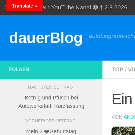
Translate »
Startseite
Mein YouTube Kanal 🔴 † 2.8.2026
Zum Inhalt springen
Meine Galerien
Spende
dauerBlog
autobiographische
TOP
/
V
FOLGEN:
NÄCHSTER BEITRAG
Ein
Betrug und Pfusch bei
Autowerkstatt: Kurzfassung
VON
AND
VORHERIGER BEITRAG
Mein 2.❤️Geburtstag