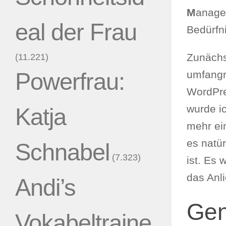
M
anag
eal der Frau
Bedürfn
Zunächst
(11.221)
umfangr
Powerfrau:
WordPre
wurde ic
Katja
mehr e
es natür
Schnabel
(7.323)
ist. Es
das Anl
Andi’s
Gen
Vokabeltraine