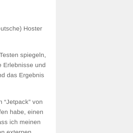
utsche) Hoster
Testen spiegeln,
e Erlebnisse und
nd das Ergebnis
n “Jetpack” von
fen habe, einen
dass ich meinen
en externen