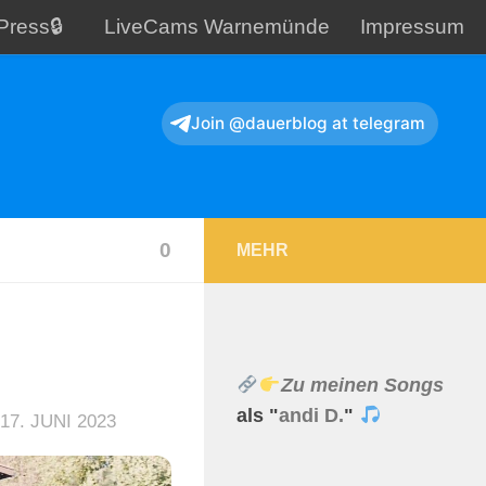
Press🔒
LiveCams Warnemünde
Impressum
Join @dauerblog at telegram
0
MEHR
Zu meinen Songs
als "
andi D.
"
17. JUNI 2023