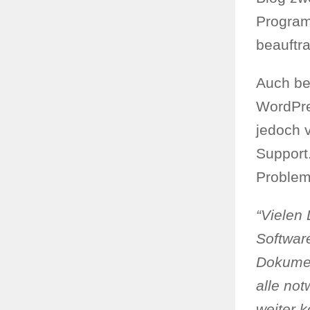
Program
beauftr
Auch be
WordPre
jedoch v
Support
Problem
“Vielen 
Software
Dokumen
alle not
weiter 