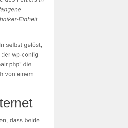
efangene
hniker-Einheit
 selbst gelöst,
 der wp-config
ir.php” die
ch von einem
nternet
len, dass beide