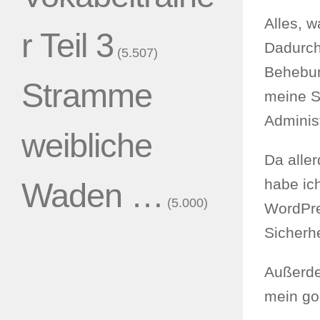
Alles, 
r Teil 3
Dadurch 
(5.507)
Behebun
Stramme
meine Se
Adminis
weibliche
Da aller
habe ic
Waden …
(5.000)
WordPre
Sicherh
Außerde
mein go