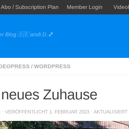
Abo / Subscription Plan
Member Login
Video
r Blog 🇩🇪 andi D.🎵
IDEOPRESS
/
WORDPRESS
 neues Zuhause
I
· VERÖFFENTLICHT
1. FEBRUAR 2023
· AKTUALISIERT