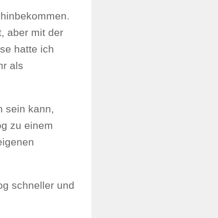
t hinbekommen.
, aber mit der
e hatte ich
hr als
h sein kann,
og zu einem
eigenen
og schneller und