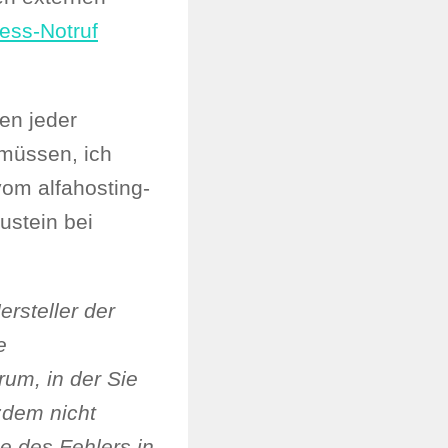
ess-Notruf
en jeder
 müssen, ich
vom alfahosting-
ustein bei
rsteller der
e
um, in der Sie
tzdem nicht
e des Fehlers in