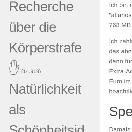
Recherche
Ich bin
“alfahos
über die
768 MB 
Ich zah
Körperstrafe
das aber
dann für
✋
Extra-A
(14.919)
Euro im 
Natürlichkeit
beachtl
als
Spe
Schönheitsid
Damals w