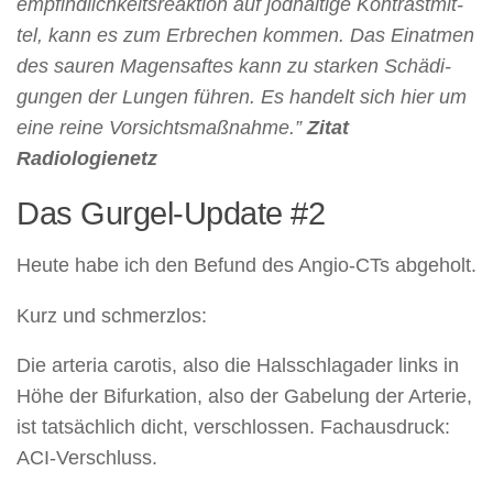
emp­find­lich­keits­re­ak­ti­on auf jod­hal­ti­ge Kon­trast­mit­
tel, kann es zum Er­bre­chen kom­men. Das Ein­at­men
des sau­ren Ma­gen­saf­tes kann zu star­ken Schä­di­
gun­gen der Lun­gen füh­ren. Es han­delt sich hier um
eine rei­ne Vor­sichts­maß­nah­me.”
Zitat
Radiologienetz
Das Gurgel-Update #2
Heute habe ich den Befund des Angio-CTs abgeholt.
Kurz und schmerzlos:
Die arteria carotis, also die Halsschlagader links in
Höhe der Bifurkation, also der Gabelung der Arterie,
ist tatsächlich dicht, verschlossen. Fachausdruck:
ACI-Verschluss.