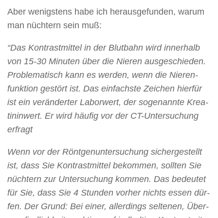
Aber wenigstens habe ich herausgefunden, warum
man nüchtern sein muß:
“Das Kon­trast­mit­tel in der Blut­bahn wird in­ner­halb
von 15-30 Mi­nu­ten über die Nie­ren aus­ge­schie­den.
Pro­ble­ma­tisch kann es wer­den, wenn die Nie­ren­
funk­ti­on ge­stört ist. Das ein­fachs­te Zei­chen hier­für
ist ein ver­än­der­ter La­bor­wert, der so­ge­nann­te Krea­
ti­nin­wert. Er wird häu­fig vor der CT-Un­ter­su­chung
er­fragt
Wenn vor der Rönt­gen­un­ter­su­chung si­cher­ge­stellt
ist, dass Sie Kon­trast­mit­tel be­kom­men, soll­ten Sie
nüch­tern zur Un­ter­su­chung kom­men. Das be­deu­tet
für Sie, dass Sie 4 Stun­den vor­her nichts es­sen dür­
fen. Der Grund: Bei ei­ner, al­ler­dings sel­te­nen, Über­