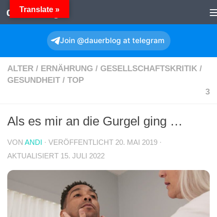
Translate »
dauerBlog
Zum Inhalt springen
Join @dauerblog at telegram
ALTER
/
ERNÄHRUNG
/
GESELLSCHAFTSKRITIK
/
GESUNDHEIT
/
TOP
3
Als es mir an die Gurgel ging …
VON
ANDI
· VERÖFFENTLICHT
20. MAI 2019
·
AKTUALISIERT
15. JULI 2022