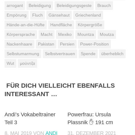
arrogant
Beleidigung
Beleidigungsgeste
Brauch
Empörung
Fluch
Gänsehaut
Griechenland
Hände-an-die-Hüfte
Handfläche
Körpergröße
Körpersprache
Macht
Mexiko
Mountza
Moutza
Nackenhaare
Pakistan
Persien
Power-Position
Selbstumarmung
Selbstvertrauen
Spende
überheblich
Wut
μούντζα
FÜR DICH VIELLEICHT EBENFALLS
INTERESSANT …
0
0
Andi’s Vokabeltrainer
Powerfrau: Ursula
Teil 3
Plassnik ✋ 191 cm
8. MAI 2019
VON
ANDI
31. DEZEMBER 2021